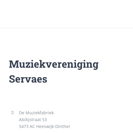
Muziekvereniging
Servaes
De Muziekfabriek
Abdijstraat 53
5473 AC Heeswijk-Dinther