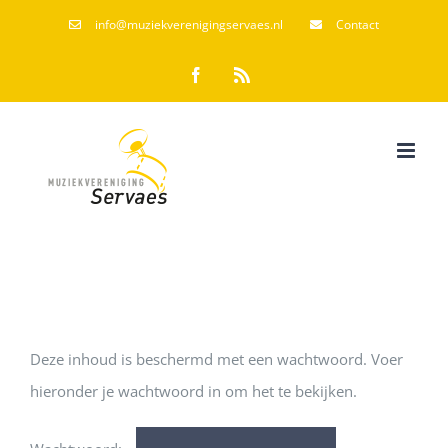
Ga
info@muziekverenigingservaes.nl
Contact
naar
Facebook
Rss
inhoud
Deze inhoud is beschermd met een wachtwoord. Voer
hieronder je wachtwoord in om het te bekijken.