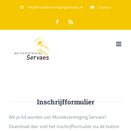
Ga
info@muziekverenigingservaes.nl
Contact
naar
Facebook
Rss
inhoud
Inschrijfformulier
Wil je lid worden van Muziekvereniging Servaes?
Download dan snel het
inschrijfformulier via de button