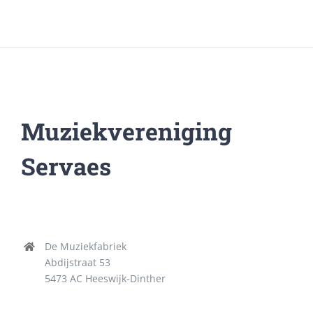
Muziekvereniging
Servaes
De Muziekfabriek
Abdijstraat 53
5473 AC Heeswijk-Dinther