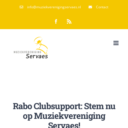
Ga
info@muziekverenigingservaes.nl
Contact
naar
Facebook
Rss
inhoud
Rabo Clubsupport: Stem nu
op Muziekvereniging
Servaes!