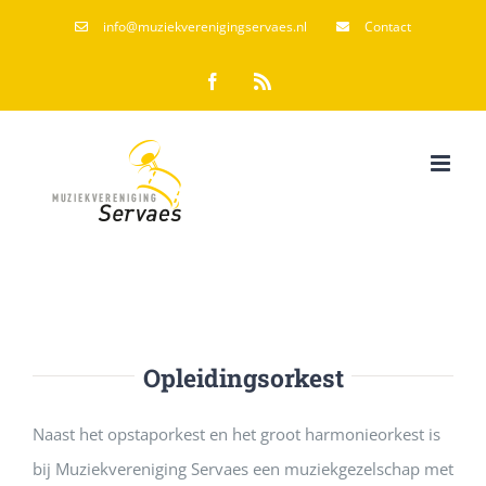
Ga
info@muziekverenigingservaes.nl
Contact
naar
Facebook
Rss
inhoud
Opleidingsorkest
Naast het opstaporkest en het groot harmonieorkest is
bij Muziekvereniging Servaes een muziekgezelschap met