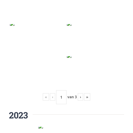
«
‹
van
3
›
»
2023