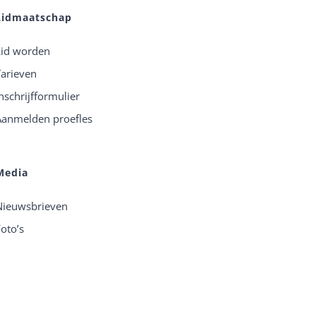
Lidmaatschap
Lid worden
Tarieven
nschrijfformulier
Aanmelden proefles
Media
Nieuwsbrieven
oto’s