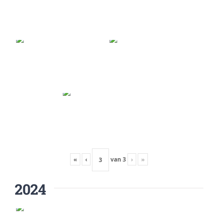
«
‹
van
3
›
»
2024