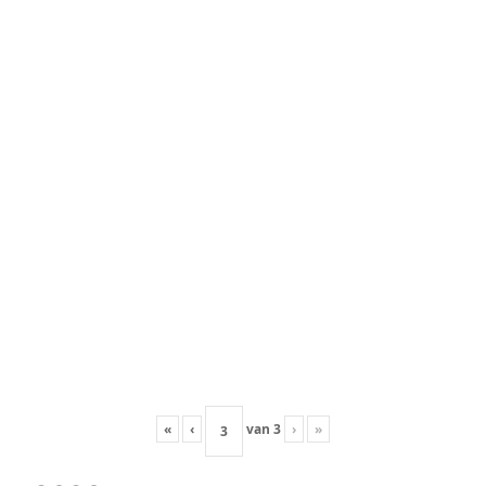
«
‹
van
3
›
»