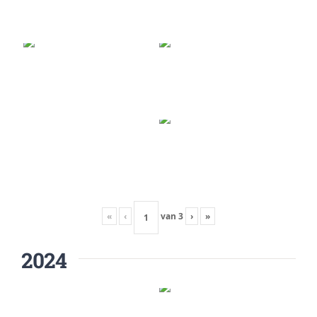
«
‹
van
3
›
»
2024