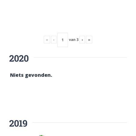
«
‹
van
3
›
»
2020
Niets gevonden.
2019