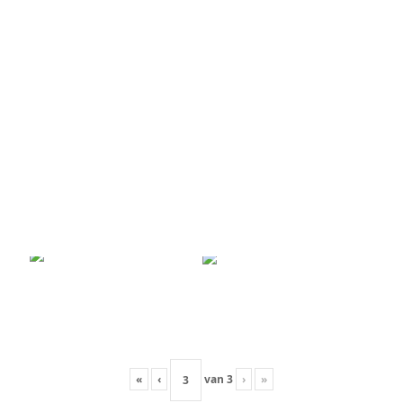
«
‹
van
3
›
»