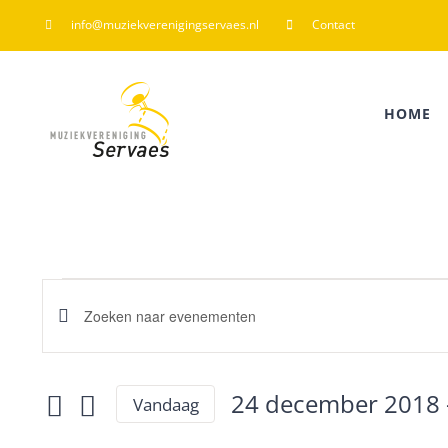
Ga
info@muziekverenigingservaes.nl
Contact
naar
inhoud
HOME
Evenementen
Evenementen
Vul
een
Zoeken
keyword
24 december 2018
 
Vandaag
Selecteer
en
in.