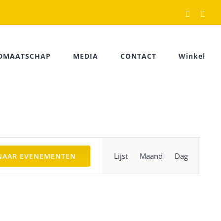
Facebook
Rss
IDMAATSCHAP
MEDIA
CONTACT
Winkel
Evenement
Lijst
Maand
Dag
NAAR EVENEMENTEN
weergaven
navigatie