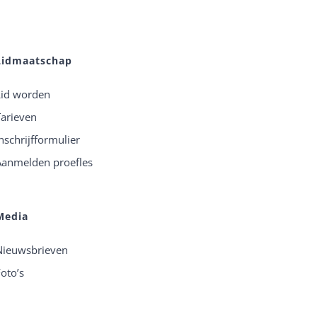
Lidmaatschap
Lid worden
Tarieven
nschrijfformulier
Aanmelden proefles
Media
Nieuwsbrieven
oto’s