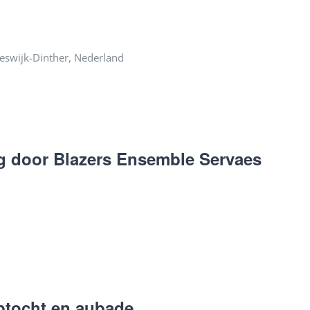
eeswijk-Dinther, Nederland
g door Blazers Ensemble Servaes
ptocht en aubade