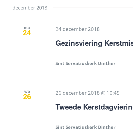
een
Zoek
datum.
december 2018
weergeven
voor
Evenementen
navigatie
ma
24 december 2018
24
met
Gezinsviering Kerstmi
keyword.
Sint Servatiuskerk Dinther
wo
26 december 2018 @ 10:45
26
Tweede Kerstdagvierin
Sint Servatiuskerk Dinther